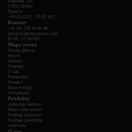
Hansastr 216
13051 Berlin
Niemcy
+49 (0)3222 – 10 91 453
Kontact
+31 (0) 229 30 40 40
info@noltemezzanine.com
KVK: 37140785
Mapa strony
Strona główna
Proces
Sektory
Projekty
O nas
Pobieranie
Kontact
Baza wiedzy
Aktualnosci
Produkty
Antresole stalowe
Piętro antresolowe
Podłoga piętrowa
Podłoga pośrednia
Antresola
O nas