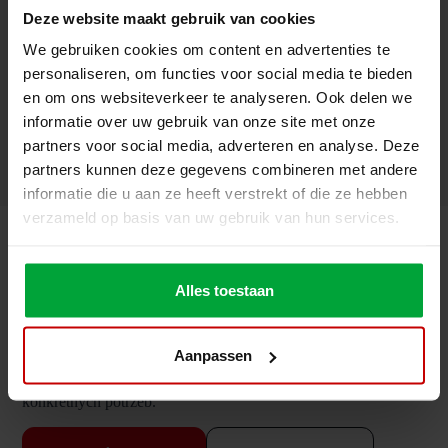
podobne wyniki dla Twojej firmy, jesteśmy gotowi
Deze website maakt gebruik van cookies
odpowiedzieć na Twoje pytania.
We gebruiken cookies om content en advertenties te
Zachęcamy do kontaktu z nami w celu uzyskania
personaliseren, om functies voor social media te bieden
dodatkowych informacji lub omówienia własnych
en om ons websiteverkeer te analyseren. Ook delen we
pomysłów na projekty. Z niecierpliwością czekamy
informatie over uw gebruik van onze site met onze
na wiadomość od Ciebie i zainspirowanie Cię naszą
partners voor social media, adverteren en analyse. Deze
pracą.
partners kunnen deze gegevens combineren met andere
informatie die u aan ze heeft verstrekt of die ze hebben
verzameld op basis van uw gebruik van hun services.
Dowiedz się więcej o niestandardowej antresoli
Czy chciałbyś uzyskać więcej informacji na temat
Alles toestaan
niestandardowego rozwiązania, które opracowaliśmy dla tego
projektu? A może chciałbyś dowiedzieć się, jak, podobnie jak
w przypadku tego projektu, możemy stworzyć idealne
rozwiązanie dla Twojej firmy? Skontaktuj się z nami, aby
Aanpassen
uzyskać więcej informacji. Wspólnie omówimy, w jaki sposób
możemy stworzyć rozwiązanie dostosowane do Twoich
konkretnych potrzeb.