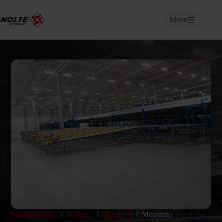
Przejdź
do
Menu
treści
Strona główna
/
Projekty
/
Magazyn
/
Movianto