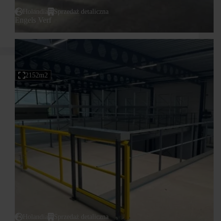
Holandia
Sprzedaż detaliczna
Engels Verf
2152m2
Holandia
Sprzedaż detaliczna