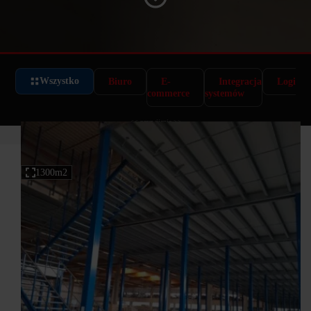
Wszystko
Biuro
E-
Integracja
Logisty
commerce
systemów
<< przewijanie >>
1300m2