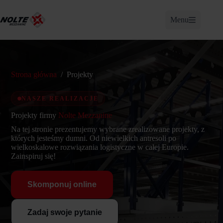
Przejdź
do
Menu
treści
Strona główna
/
Projekty
NASZE REALIZACJE
Projekty firmy
Nolte Mezzanine
Na tej stronie prezentujemy wybrane zrealizowane projekty, z
których jesteśmy dumni. Od niewielkich antresoli po
wielkoskalowe rozwiązania logistyczne w całej Europie.
Zainspiruj się!
Skomponuj online
Zadaj swoje pytanie