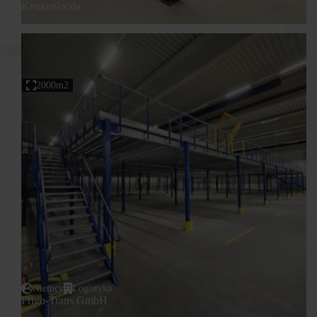
Keukenloods
2000m2
Niemcy
Logistyka
Frigo-Trans GmbH