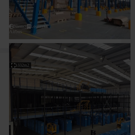
Niemcy
Logistyka
Airbus
1332m2