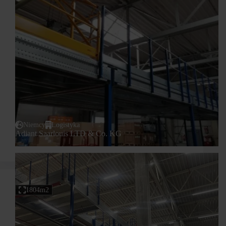
Niemcy
Logistyka
Adiant Saarlouis LTD & Co. KG
1804m2