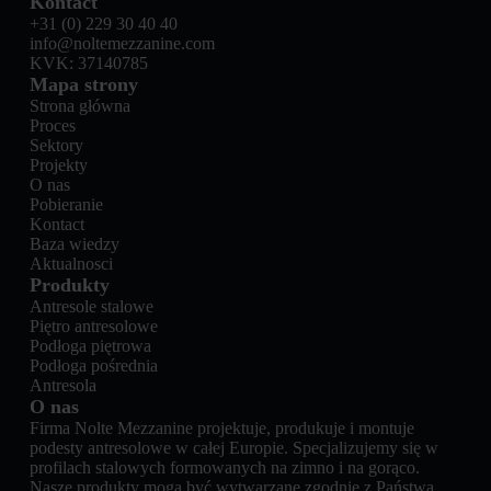
Kontact
+31 (0) 229 30 40 40
info@noltemezzanine.com
KVK: 37140785
Mapa strony
Strona główna
Proces
Sektory
Projekty
O nas
Pobieranie
Kontact
Baza wiedzy
Aktualnosci
Produkty
Antresole stalowe
Piętro antresolowe
Podłoga piętrowa
Podłoga pośrednia
Antresola
O nas
Firma Nolte Mezzanine projektuje, produkuje i montuje
podesty antresolowe w całej Europie. Specjalizujemy się w
profilach stalowych formowanych na zimno i na gorąco.
Nasze produkty mogą być wytwarzane zgodnie z Państwa