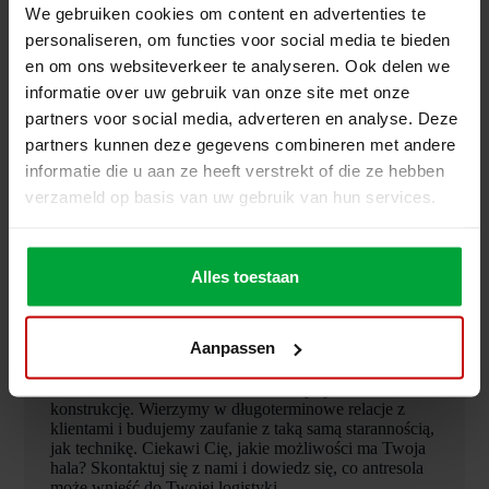
Współpraca oparta na ścisłej
We gebruiken cookies om content en advertenties te
koordynacji
personaliseren, om functies voor social media te bieden
en om ons websiteverkeer te analyseren. Ook delen we
Od pierwszego kontaktu ACS i Nolte Mezzanine ściśle
informatie over uw gebruik van onze site met onze
współpracowały. Projekt, planowanie i realizacja były
partners voor social media, adverteren en analyse. Deze
na bieżąco koordynowane, co pozwoliło na szybki i
sprawny przebieg prac. Dzięki krótkim liniom
partners kunnen deze gegevens combineren met andere
komunikacyjnym i elastyczności ewentualne zmiany
informatie die u aan ze heeft verstrekt of die ze hebben
mogły być wprowadzane natychmiast, co dało efekt
verzameld op basis van uw gebruik van hun services.
końcowy w pełni odpowiadający oczekiwaniom
klienta.
Alles toestaan
Rozwiązania, które oferują
więcej niż tylko przestrzeń
Aanpassen
W Nolte Mezzanine chodzi o coś więcej niż stal i
konstrukcję. Wierzymy w długoterminowe relacje z
klientami i budujemy zaufanie z taką samą starannością,
jak technikę. Ciekawi Cię, jakie możliwości ma Twoja
hala? Skontaktuj się z nami i dowiedz się, co antresola
może wnieść do Twojej logistyki.