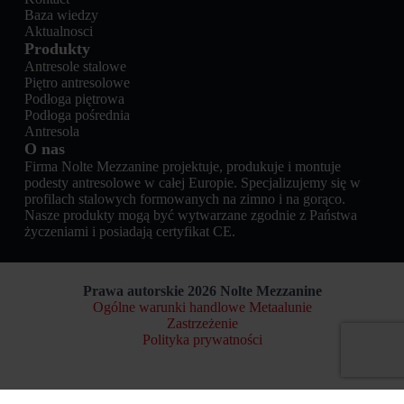
Baza wiedzy
Aktualnosci
Produkty
Antresole stalowe
Piętro antresolowe
Podłoga piętrowa
Podłoga pośrednia
Antresola
O nas
Firma Nolte Mezzanine projektuje, produkuje i montuje
podesty antresolowe w całej Europie. Specjalizujemy się w
profilach stalowych formowanych na zimno i na gorąco.
Nasze produkty mogą być wytwarzane zgodnie z Państwa
życzeniami i posiadają certyfikat CE.
Prawa autorskie 2026 Nolte Mezzanine
Ogólne warunki handlowe Metaalunie
Zastrzeżenie
Polityka prywatności