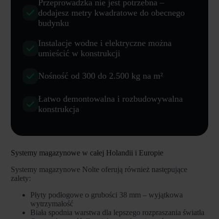
Przeprowadzka nie jest potrzebna –
dodajesz metry kwadratowe do obecnego
budynku
Instalacje wodne i elektryczne można
umieścić w konstrukcji
Nośność od 300 do 2.500 kg na m²
Łatwo demontowalna i rozbudowywalna
konstrukcja
Systemy magazynowe w całej Holandii i Europie
Systemy magazynowe Nolte oferują również następujące
zalety:
Płyty podłogowe o grubości 38 mm – wyjątkowa
wytrzymałość
Biała spodnia warstwa dla lepszego rozpraszania światła