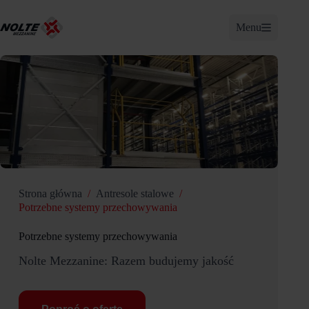
Przejdź
do
Menu
treści
Strona główna
/
Antresole stalowe
/
Potrzebne systemy przechowywania
Potrzebne systemy przechowywania
Nolte Mezzanine: Razem budujemy jakość