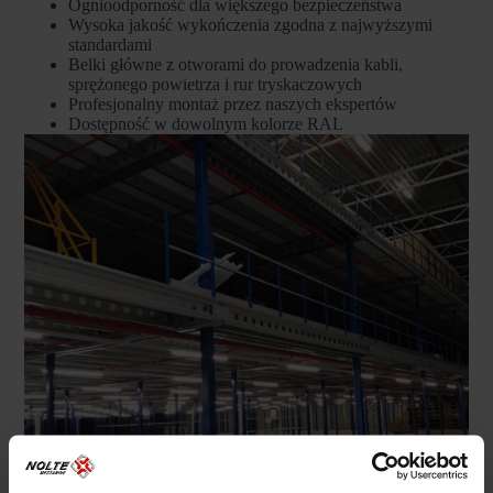
Ognioodporność dla większego bezpieczeństwa
Wysoka jakość wykończenia zgodna z najwyższymi
standardami
Belki główne z otworami do prowadzenia kabli,
sprężonego powietrza i rur tryskaczowych
Profesjonalny montaż przez naszych ekspertów
Dostępność w dowolnym kolorze RAL