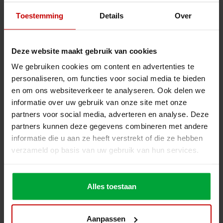
Toestemming
Details
Over
Systemy magazynowe na wymiar od Nolte Mezzanine
Deze website maakt gebruik van cookies
Chcesz poznać możliwości systemów magazynowych na
We gebruiken cookies om content en advertenties te
wymiar w Twoim obiekcie? Skontaktuj się z nami bez
personaliseren, om functies voor social media te bieden
zobowiązań. Razem stworzymy idealne rozwiązanie
en om ons websiteverkeer te analyseren. Ook delen we
dopasowane do Twoich potrzeb. Dzięki naszej wiedzy i
doświadczeniu szybko i sprawnie zrealizujemy dodatkową
informatie over uw gebruik van onze site met onze
przestrzeń, której potrzebujesz.
partners voor social media, adverteren en analyse. Deze
partners kunnen deze gegevens combineren met andere
informatie die u aan ze heeft verstrekt of die ze hebben
verzameld op basis van uw gebruik van hun services.
Alles toestaan
Aanpassen