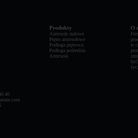
Produkty
O 
Antresole stalowe
Fir
Piętro antresolowe
pro
Podłoga piętrowa
w c
Podłoga pośrednia
pro
Antresola
zim
być
życ
40 40
anine.com
5