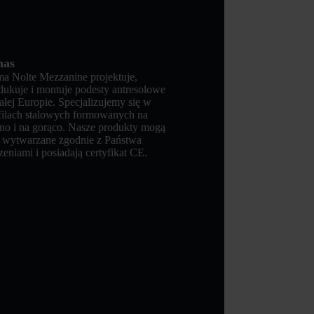
nas
ma Nolte Mezzanine projektuje,
dukuje i montuje podesty antresolowe
ałej Europie. Specjalizujemy się w
filach stalowych formowanych na
no i na gorąco. Nasze produkty mogą
 wytwarzane zgodnie z Państwa
zeniami i posiadają certyfikat CE.