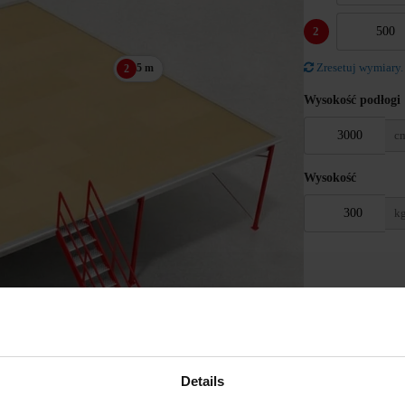
2
Zresetuj wymiary.
5 m
2
Wysokość podłogi
c
Wysokość
k
Details