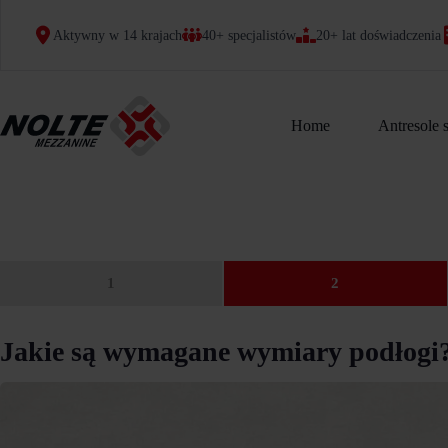
Przejdź
do
Aktywny w 14 krajach
40+ specjalistów
20+ lat doświadczenia
treści
Home
Antresole 
1
2
Jakie są wymagane wymiary podłogi