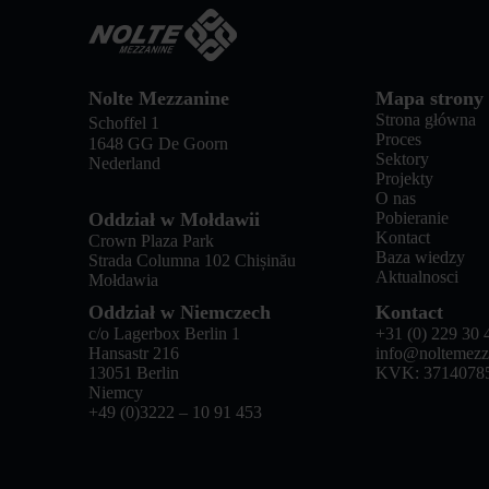
Nolte Mezzanine
Mapa strony
Strona główna
Schoffel 1
Proces
1648 GG De Goorn
Sektory
Nederland
Projekty
O nas
Oddział w Mołdawii
Pobieranie
Kontact
Crown Plaza Park
Baza wiedzy
Strada Columna 102 Chișinău
Aktualnosci
Mołdawia
Oddział w Niemczech
Kontact
c/o Lagerbox Berlin 1
+31 (0) 229 30 
Hansastr 216
info@noltemezz
13051 Berlin
KVK: 3714078
Niemcy
+49 (0)3222 – 10 91 453