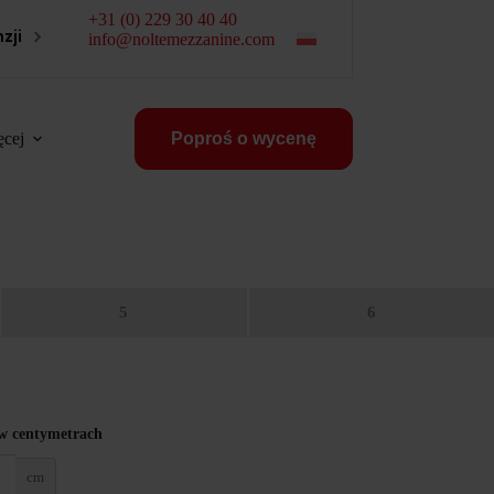
+31 (0) 229 30 40 40
zji
info@noltemezzanine.com
cej
Poproś o wycenę
5
6
w centymetrach
cm