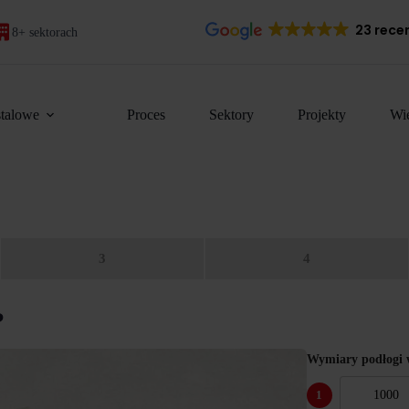
23 recen
8+ sektorach
stalowe
Proces
Sektory
Projekty
Wię
3
4
?
Wymiary podłogi 
1