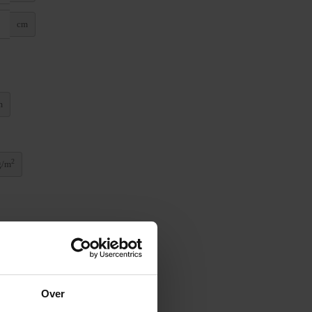
cm
m
2
g/m
Over